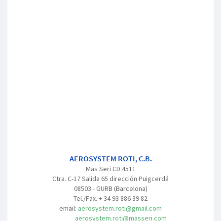
AEROSYSTEM ROTI, C.B.
Mas Seri CD.4511
Ctra. C-17 Salida 65 dirección Puigcerdá
08503 - GURB (Barcelona)
Tel./Fax. + 34 93 886 39 82
email:
aerosystem.roti@gmail.com
aerosystem.roti@masseri.com