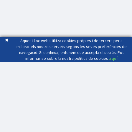
Aquest lloc web utilitza cookies pròpies i de tercers per a
millorar els nostres serveis segons les seves preferències de
navegació. Si continua, entenem que accepta el seu ús. Pot
informar-se sobre la nostra política de cookies
aquí
Mas Seri
Crta. C-17 Sortida 65 C.D.4511
08503 - GURB (Barcelona)
(34) 93 886 39 82
(34) 686 47 91 34
aerosystem.roti@gmail.com
aerosystem.roti@masseri.com