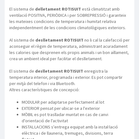
El sistema de
delletament ROTISUIT
està climatitzat amb
ventilació POSITIVA, PERIÒDICA i per SOBREPRESSIÓ i garanteix
les mateixes condicions de temperatura i humitat relativa
independentment de les condicions climatològiques exteriors.
Al sistema de
deslletament ROTISUIT
no li cal la calefacció per
aconseguir el règim de temperatura, administrant acuradament
les calories que desprenen els propis animals i un bon aïllament,
crea un ambient ideal per facilitar el deslletament.
El sistema de
deslletament ROTISUIT
enregistra la
temperatura interior, programada i exterior. Es pot compartir
per mitjà del telefon i via Bluetooth.
Altres característiques de concepció:
MODULAR per adaptarse perfectament al lot
EXTERIOR pensat per ubicar-se a l'exterior
MÒBIL es pot traslladar muntat en cas de canvi
d'orientació de l'activitat
INSTAL·LACIONS s'entrega equipat amb la instal·lació
elèctrica i de llauneria, tremuges, divisions, terra