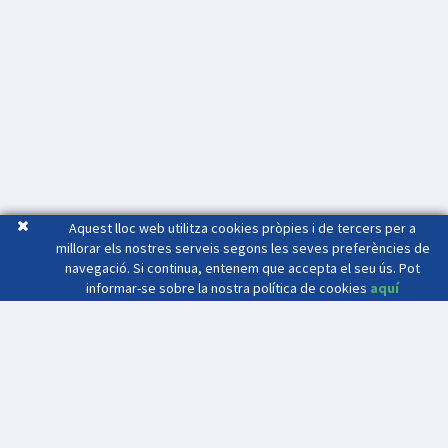
Aquest lloc web utilitza cookies pròpies i de tercers per a
millorar els nostres serveis segons les seves preferències de
navegació. Si continua, entenem que accepta el seu ús. Pot
informar-se sobre la nostra política de cookies
aquí
Mas Seri
Crta. C-17 Sortida 65 C.D.4511
08503 - GURB (Barcelona)
(34) 93 886 39 82
(34) 686 47 91 34